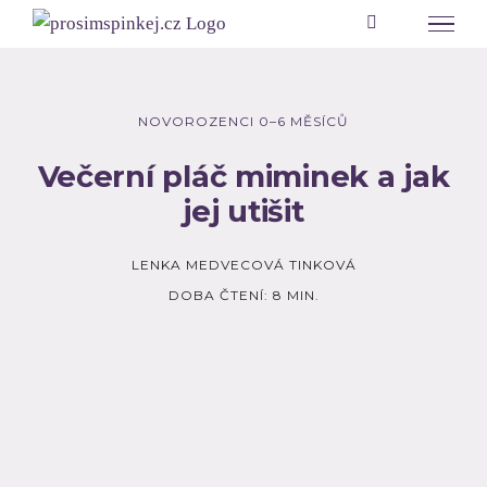
Přeskočit
na
obsah
NOVOROZENCI 0–6 MĚSÍCŮ
Večerní pláč miminek a jak
jej utišit
LENKA MEDVECOVÁ TINKOVÁ
DOBA ČTENÍ: 8 MIN.