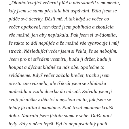
„Dlouhotrvající večerní pláč u nás skončil v momentu,
kdy jsem se sama přestala bát uspávání. Bála jsem se
pláče své dcerky. Děsil mě. A tak když se večer co
večer opakoval, nervózně jsem pobíhala a zkoušela
vše možné, jen aby neplakala. Pak jsem si uvědomila,
že takto to dál nepůjde a že možná vše vyhrocuje i můj
strach. Následující večer jsem si řekla, že se nebojím.
Jsem pro ni středem vesmíru, budu ji držet, budu ji
houpat a dýchat klidně za nás obě. Společně to
zvládneme. Když večer začala brečet, trochu jsem
přesto znervózněla, ale třikrát jsem se zhluboka
nadechla a vzala dcerku do náručí. Zpívala jsem jí
svoji písničku z dětství a myslela na to, jak jsem se
tehdy já tulila k mamince. Pláč trval mnohem kratší
dobu. Nabrala jsem jistotu sama v sebe. Další noci
byly vždy o něco lepší. Byl to nepopsatelný pocit.