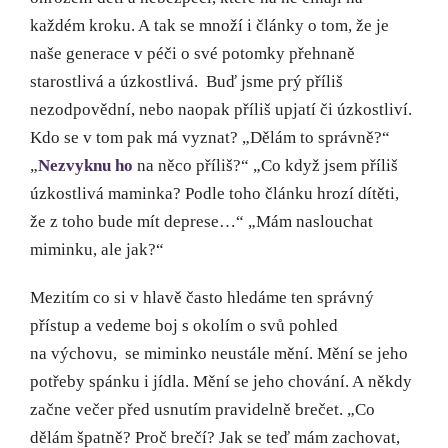
každém kroku. A tak se množí i články o tom, že je
naše generace v péči o své potomky přehnaně
starostlivá a úzkostlivá. Buď jsme prý příliš
nezodpovědní, nebo naopak příliš upjatí či úzkostliví.
Kdo se v tom pak má vyznat? „Dělám to správně?“
„
Nezvyknu ho
na něco příliš?“ „Co když jsem příliš
úzkostlivá maminka? Podle toho článku hrozí dítěti,
že z toho bude mít deprese…“ „Mám naslouchat
miminku, ale jak?“
Mezitím co si v hlavě často hledáme ten správný
přístup a vedeme boj s okolím o svů pohled
na výchovu, se miminko neustále mění. Mění se jeho
potřeby spánku i jídla. Mění se jeho chování. A někdy
začne večer před usnutím pravidelně brečet. „Co
dělám špatně? Proč brečí? Jak se teď mám zachovat,