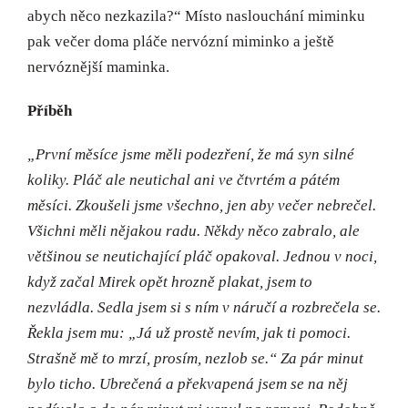
abych něco nezkazila?“ Místo naslouchání miminku
pak večer doma pláče nervózní miminko a ještě
nervóznější maminka.
Příběh
„První měsíce jsme měli podezření, že má syn silné
koliky. Pláč ale neutichal ani ve čtvrtém a pátém
měsíci. Zkoušeli jsme všechno, jen aby večer nebrečel.
Všichni měli nějakou radu. Někdy něco zabralo, ale
většinou se neutichající pláč opakoval. Jednou v noci,
když začal Mirek opět hrozně plakat, jsem to
nezvládla. Sedla jsem si s ním v náručí a rozbrečela se.
Řekla jsem mu: „Já už prostě nevím, jak ti pomoci.
Strašně mě to mrzí, prosím, nezlob se.“ Za pár minut
bylo ticho. Ubrečená a překvapená jsem se na něj