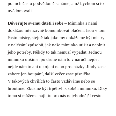
po nich často podvědomě saháme, aniž bychom si to
uvědomovali.
Důvěřujte svému dítěti i sobě
– Miminka s námi
dokážou intenzivně komunikovat pláčem. Jsou v tom
často mistry, stejně tak jako my dokážeme být mistry
v nalézání způsobů, jak naše miminko utišit a naplnit
jeho potřeby. Někdy to tak nemusí vypadat. Jednou
miminko utišíme, po druhé nám to v náručí nejde,
nejde nám to ani u kojení nebo procházky. Jindy zase
zabere jen houpání, další večer zase písnička.
V takových chvílích to často vzdáváme nebo se
hroutíme. Zkusme být trpěliví, k sobě i miminku. Díky
tomu si můžeme najít tu pro nás nejvhodnější cestu.