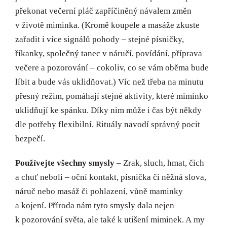
překonat večerní pláč zapříčiněný návalem změn
v životě miminka. (Kromě koupele a masáže zkuste
zařadit i více signálů pohody – stejné písničky,
říkanky, společný tanec v náručí, povídání, příprava
večere a pozorování – cokoliv, co se vám oběma bude
líbit a bude vás uklidňovat.) Víc než třeba na minutu
přesný režim, pomáhají stejné aktivity, které miminko
uklidňují ke spánku. Díky nim může i čas být někdy
dle potřeby flexibilní. Rituály navodí správný pocit
bezpečí.
Používejte všechny smysly
– Zrak, sluch, hmat, čich
a chuť neboli – oční kontakt, písnička či něžná slova,
náruč nebo masáž či pohlazení, vůně maminky
a kojení. Příroda nám tyto smysly dala nejen
k pozorování světa, ale také k utišení miminek. A my