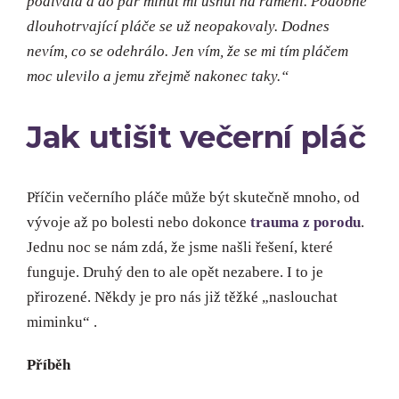
podívala a do pár minut mi usnul na rameni. Podobně
dlouhotrvající pláče se už neopakovaly. Dodnes
nevím, co se odehrálo. Jen vím, že se mi tím pláčem
moc ulevilo a jemu zřejmě nakonec taky.“
Jak utišit večerní pláč
Příčin večerního pláče může být skutečně mnoho, od
vývoje až po bolesti nebo dokonce
trauma z porodu
.
Jednu noc se nám zdá, že jsme našli řešení, které
funguje. Druhý den to ale opět nezabere. I to je
přirozené. Někdy je pro nás již těžké „naslouchat
miminku“ .
Příběh