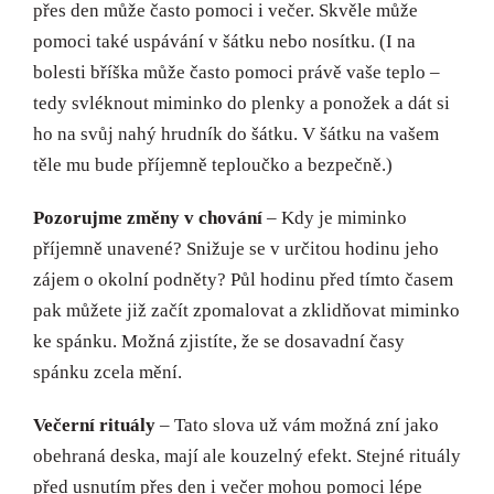
přes den může často pomoci i večer. Skvěle může
pomoci také uspávání v šátku nebo nosítku. (I na
bolesti bříška může často pomoci právě vaše teplo –
tedy svléknout miminko do plenky a ponožek a dát si
ho na svůj nahý hrudník do šátku. V šátku na vašem
těle mu bude příjemně teploučko a bezpečně.)
Pozorujme změny v chování
– Kdy je miminko
příjemně unavené? Snižuje se v určitou hodinu jeho
zájem o okolní podněty? Půl hodinu před tímto časem
pak můžete již začít zpomalovat a zklidňovat miminko
ke spánku. Možná zjistíte, že se dosavadní časy
spánku zcela mění.
Večerní rituály
– Tato slova už vám možná zní jako
obehraná deska, mají ale kouzelný efekt. Stejné rituály
před usnutím přes den i večer mohou pomoci lépe