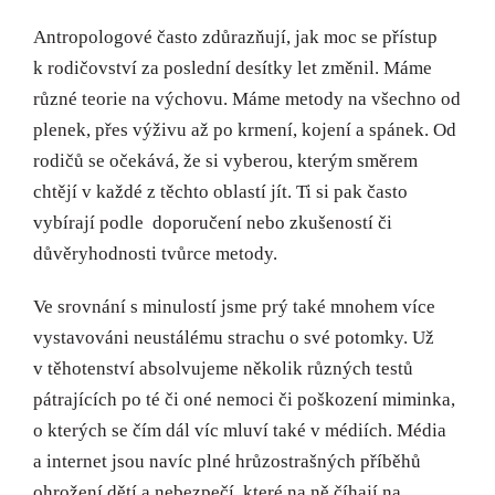
Antropologové často zdůrazňují, jak moc se přístup
k rodičovství za poslední desítky let změnil. Máme
různé teorie na výchovu. Máme metody na všechno od
plenek, přes výživu až po krmení, kojení a spánek. Od
rodičů se očekává, že si vyberou, kterým směrem
chtějí v každé z těchto oblastí jít. Ti si pak často
vybírají podle doporučení nebo zkušeností či
důvěryhodnosti tvůrce metody.
Ve srovnání s minulostí jsme prý také mnohem více
vystavováni neustálému strachu o své potomky. Už
v těhotenství absolvujeme několik různých testů
pátrajících po té či oné nemoci či poškození miminka,
o kterých se čím dál víc mluví také v médiích. Média
a internet jsou navíc plné hrůzostrašných příběhů
ohrožení dětí a nebezpečí, které na ně číhají na