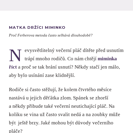
MATKA DRŽÍCI MIMINKO
Proč Ferberova metoda často selhává dlouhodobě?
N
evysvětlitelný večerní pláč dítěte před usnutím
trápí mnoho rodičů. Co nám chtějí
miminka
říct
a proč se tak brání usnutí? Někdy stačí jen málo,
aby bylo usínání zase klidnější.
Rodiče si často stěžují, že kolem čtvrtého měsíce
nastává u jejich děťátka zlom. Spánek se zhorší
a někdy přibude také večerní neutichající pláč. Na
koliku se vina už často svalit nedá a na zoubky může
být ještě brzy. Jaké mohou být důvody večerního
pláče?