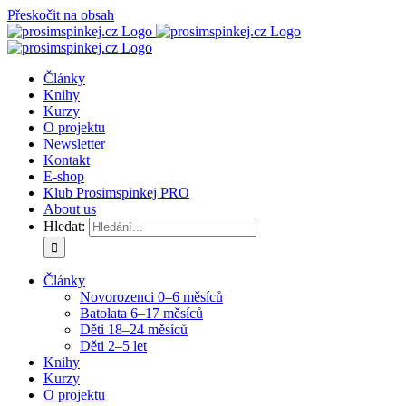
Přeskočit na obsah
Články
Knihy
Kurzy
O projektu
Newsletter
Kontakt
E-shop
Klub Prosimspinkej PRO
About us
Hledat:
Články
Novorozenci 0–6 měsíců
Batolata 6–17 měsíců
Děti 18–24 měsíců
Děti 2–5 let
Knihy
Kurzy
O projektu