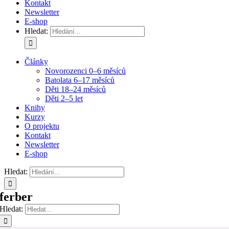
Kontakt
Newsletter
E-shop
Hledat:
Články
Novorozenci 0–6 měsíců
Batolata 6–17 měsíců
Děti 18–24 měsíců
Děti 2–5 let
Knihy
Kurzy
O projektu
Kontakt
Newsletter
E-shop
Hledat:
ferber
Hledat: